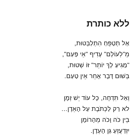
ללא
כותרת
ללא כותרת
אַל תְטַפֵּחַ הִתְלַבְּטוּת,
מֵ"לְעוֹלָם" עָדִיף "אֵי פַּעַם",
"מַגִיעַ לָךְ יוֹתֵר" זּוֹ שְׁטוּת,
בְּשׁוּם דָּבָר אָחֵר אֵין טַעַם.
וְאַל תִּדְחֶה, כָּל עוֹד יֵשׁ זְמָן
לא רַק לַכְּתֹבֶת עַל הָאֵדֶן…
בֵּין כֹּה וָכֹה מֵהָרוֹמָן
יִזְדַעֲזֵעַ גַּן הָעֵדֶן.