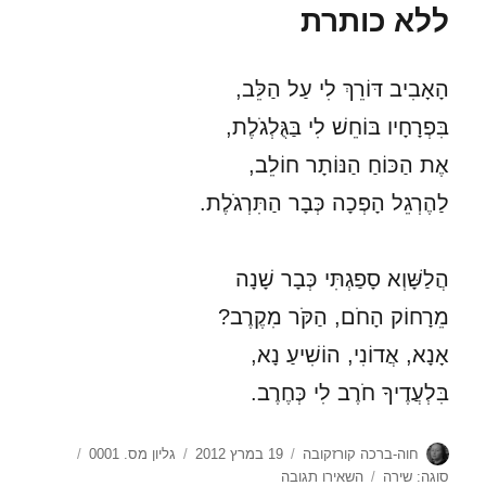
ללא כותרת
הָאָבִיב דּוֹרֵךְ לִי עַל הַלֵּב,
בִּפְרָחָיו בּוֹחֵשׁ לִי בַּגֻּלְגֹלֶת,
אֶת הַכּוֹחַ הַנּוֹתָר חוֹלֵב,
לַהֶרְגֵל הָפְכָה כְּבָר הַתִּרְגֹלֶת.
הֲלַשָּׁוְא סָפַגְתִּי כְּבָר שָׁנָה
מֵרָחוֹק הָחֹם, הַקֹּר מִקֶרֶב?
אָנָא, אֲדוֹנִי, הוֹשִׁיעַ נָא,
בִּלְעֲדֶיךָ חֹרֶב לִי כְּחֶרֶב.
מחבר
פורסם
קטגוריות
תגיות
חוה-ברכה קורזקובה
19 במרץ 2012
גליון מס. 0001
בתאריך
עבור
סוגה: שירה
השאירו תגובה