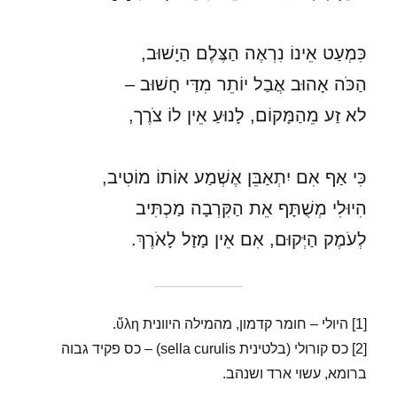
כִּמְעַט אֵינוֹ נִרְאֶה הַצֶּלֶם הַיָשׁוּב,
הַכֹּה אָהוּב אֲבַל יוֹתֵר מִדַּי חָשׁוּב –
לא זַע מֵהַמָּקוֹם, לָנוּעַ אֵין לוֹ צֹרֶך,
כִּי אַף אִם יִתְאַבֵּן אֶשְׁמַע אוֹתוֹ מוֹטִיב,
הִיוּלִי מְשֻׁתָּף אֵת הַקִּרְבָה מַכְתִּיב
לְעֹמֶק הַיְּקוּם, אִם אֵין מָזָל לָאֹרֶךְ.
[1] היולי – חומר קדמון, מהמילה היוונית ὕλη.
[2] כס קורולי (בלטינית sella curulis) – כס פקיד גבוה
ברומא, עשוי ארד ושנהב.