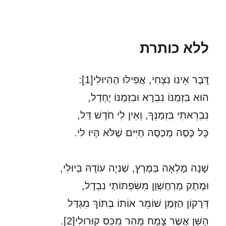
ללא כותרת
דָּבָר אֵינוֹ נִצְחִי, אֲפִילוּ הַהִיוּלִי[1]:
הוּא בִּזְמַנּוֹ נִבְרָא וּבִזְמַנּוֹ יֶחְדַל,
נִבְרֵאתִי בִּזְמַנְּךָ, וְאֵין לִי חֹדֶשׁ דַּל,
כָּל כֶּסֶה מְכַסֶּה חַיִּים שֶׁלֹּא הָיוּ לִי.
שָׁנָה מָלְאָה בְּמֶרְץ, שְׁנִיָה עוֹדָהּ בְּיוּלִי,
וּמֶתֶק מַרְחֶשְׁוָן מִשִּׂפְתוֹתַי נִבְדָל,
דְּרָקוֹן הַזְּמַן שׁוֹמֵר אוֹתוֹ בְּתוֹךְ מִגְדַּל
הַשֵּׁן אֲשֶר צָמַח מַהֵר מִכֵּס קוּרוּלִי[2].