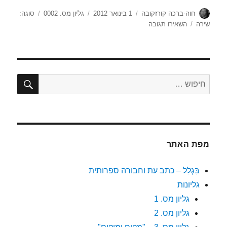
מחבר
פורסם
קטגוריות
תגיות
חוה-ברכה קורזקובה
1 בינואר 2012
גליון מס. 0002
סוגה:
בתאריך
עבור
שירה
השאירו תגובה
ללא
כותרת
חיפוש
חפש:
מפת האתר
בִּגְלַל – כתב עת וחבורה ספרותית
גליונות
גליון מס. 1
גליון מס. 2