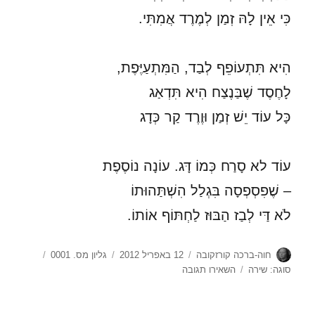
כִּי אֵין לָהּ זְמַן לְמֶרֶד אֲמִתִּי.
הִיא תִּתְעוֹפֵף לְבַד, הַמִּתְעַיֶּפֶת,
לָחֶסֶד שֶׁבַּנֶצַח הִיא תִּדְאַג
כָּל עוֹד יֵשׁ זְמַן וּוֶרֶד קַר כְּדָג
עוֹד לא סָרַח כְּמוֹ דָּג. עוֹנָה נוֹסֶפֶת
– שֶׁפִסְפְסָה בִּגְלַל הִשְׁתַּהוּתוֹ
לֹא דַּי לְבַז הַבּוּז לַחְתּוֹף אוֹתוֹ.
מחבר
פורסם
קטגוריות
תגיות
חוה-ברכה קורזקובה
12 באפריל 2012
גליון מס. 0001
בתאריך
עבור
סוגה: שירה
השאירו תגובה
ספירת
העומר