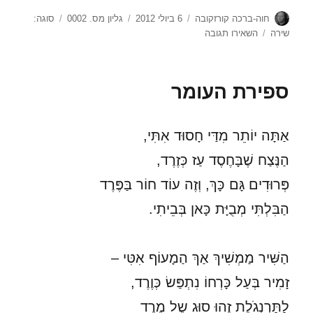
מחבר
פורסם
קטגוריות
תגיות
חוה-ברכה קורזקובה
6 ביולי 2012
גליון מס. 0002
סוגה:
בתאריך
עבור
שירה
השאירו תגובה
ללא
כותרת
ספירת העומר
אַתָּה יוֹתֵר מִדַּי חָסוּד אִתִּי,
הַנֶּצַח שֶׁבָּחֶסֶד עַז כְּזֶרֶד,
פְּרוּדִים גָּם כָּךְ, וְזֶה עוֹד חוֹר בַּפֶּרֶד
הַבִּלְתִּי מְבֻיָּת כָּאן בְּבֵיתִי.
הַשִּׁיר מַמְשִׁיךְ אַךְ הַמָעוֹף אִטִּי –
זָמִיר בְּעַל כָּרְחוֹ נִתְפַּשׂ כְּוֶרֶד,
לַתַּרְנְגֹלֶת זֶהוּ סוּג שֶל מֶרֶד