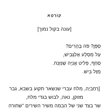
קוֹרְטָא
[עונה בקול נמוך]
סַפָּן? פֹּה בֶּהָרִים?
עַל מִסְלָע אֶלְגָּבִישׁ,
סַחַף, פְּלִיט אֳנִיָּה שֶׁנִּזְנַח.
מַזָּל בִּישׁ.
[רְחַביָה, מלח עברי שנשאר תקוע בשבא, גבר
מזוקן, נאה, לבוש בגדי מלח,
שר בצד שני של הבמה משיר השירים "שחורה