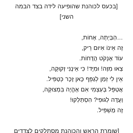
[בכעס לכוהנת שהופיעה לידה בצד הבמה
השני]
…הַבַּיְתָה, אָחוֹת,
זֶה אֵינוֹ אִיוּם רֵיק,
עוֹד אֶנְקֹט הֲדָחוֹת.
צְאוּ מִזֶּה! וּמִיָּד! כִּי אֵינֶנִּי זְקוּקָה,
אֵין לִי זְמַן לְגַפֵּף כָּאן זָכָר כְּטַפִּיל.
אֲטַפֵּל בְּעַצְמִי אִם אֶהֱיֶה בִּמְצוּקָה,
וַעֲדָה לְגוּפִי? הִסְתַּלְּקוּ!
זֶה מַשְׁפִּיל.
[שומרת הראש והכוהנת מסתלקים לצדדים