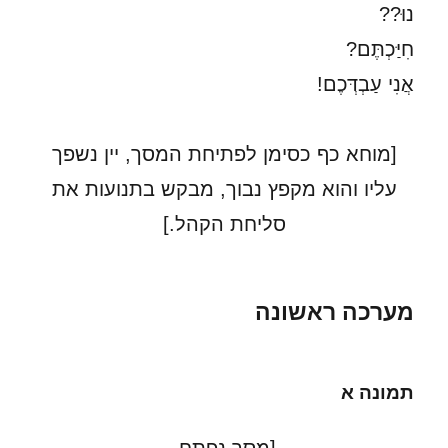
נוּ??
חִיַּכְתֶּם?
אֲנִי עַבְדְּכֶם!
[מוחא כף כסימן לפתיחת המסך, יין נשפך
עליו והוא מקפץ נבוך, מבקש בתנועות את
סליחת הקהל.]
מערכה ראשונה
תמונה א