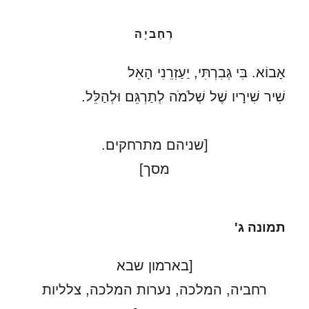
רְחַביָה
אָבוֹא. בִּי גְּבִרְתִּי, יַעַזְרֵנִי הָאֵל
שִׁיר שִׁירָיו שֶׁל שְׁלֹמֹה לְתַרְגֵּם וּלְהַלֵּל.
[שניהם מתרחקים.
מסך]
תמונה ג'
[בארמון שבא
רחביה, המלכה, נערות המלכה, צלליות