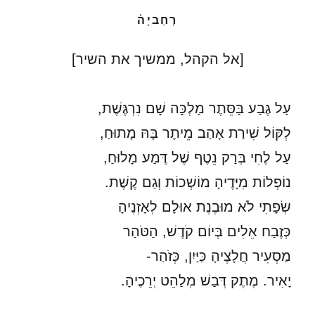
רְחַביָה֫
[אל הקהל, ממשיך את השיר]
עַל גֶּבַע בַּסֵּתֶר מַלְכָּה שָׁם נִרְגֶּשֶׁת,
לְקּוֹל שִׁירַת אָהַב מֵיתָר בָּהּ מָתוּחַ,
עַל לֶחִי בְּרַק נֵטֶף שֶׁל דֶּמַע מָלוּחַ,
נוֹפְלוֹת מִיָּדֶיהָ מוֹשְׁכוֹת וְגַם קֶשֶׁת.
שְׂפָתִי לֹא מוּבֶנֶת אוּלָם לְאָזְנֶיהָ
כְּזֶבַח אֵלִים בְּיוֹם קֹדֶשׁ, הַטֹּהַר
מַסְעִיר חֲלָצֶיהָ כַּיַּיִן, כְּזֹהַר-
יָאִיר. מֶתֶק דְּבַשׁ מְלַהֵט יְרֵכֶיהָ.