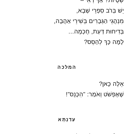
שְׁטֻיּוֹת? אַךְ רְאִי –
יֵשׁ בְּרֹב סִפְרֵי שְׁבָא,
מִנְהֲגֵי הַגְּבָרִים בְּשִׁירֵי אַהֲבָה,
בְּדִיחוּת דַּעַת, חָכְמָה…
לָמָּה כָּךְ לְהַסֵּס?
המלכה
אֵלֶּה כָּאן?
שֶׁאֶפְשֹׁט וְאֹמַר: "הִכָּנֵס"!
עַדִנְתָּא