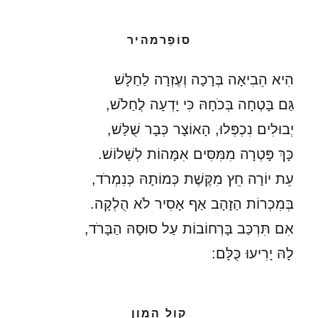
סוֹפֵרמהיר
הִיא הֵבִיאָה בְּרָכָה וְעֶזְרָה לַחַלָּשׁ
גַּם בָּטְחָה בְּכֹחָהּ כִּי יָדְעָה לֲחַלֹשׁ,
יְבוּלִים נִכְפְּלוּ, הָאוֹצָר כְּבָר שֻׁלַּשׁ,
כָּךְ פָּטְרָה מִמִּסִּים אִמָּהוֹת לְשָׁלוֹשׁ.
עֵת יוֹרָה חֵץ מִקֶּשֶׁת כְּמוֹתָהּ כְּנִמְרֹד,
בְּמִכְרוֹת הַזָהָב אַף אָסִיר לֹא הֻלְקָה.
אִם תִּרְכַּב בָּרְחוֹבוֹת עַל סוּסָהּ הַבָּרֹד,
לָהּ יָרִיעוּ כֻּלָּם:
קול המון