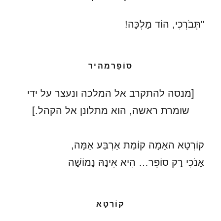
"תְּבֹרְכִי, הוֹד מַלְכָּה!
סוֹפֵרמהיר
[מנסה להתקרב אל המלכה ונעצר על ידי
שומרת ראשה, הוא מתלונן אל הקהל.]
קוֹרְטָא האָמָה קוֹמַת אַרְבַּע אַמָּה,
אָנֹכִי רַק סוֹפֵר… הִיא אֵינָהּ נָמוֹשָׁה
קוֹרְטָא