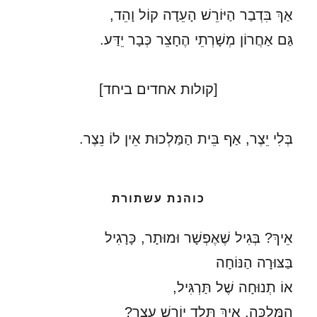
אַךְ בִּדְבַר הַיּוֹרֵשׁ הָעֵדָה קוֹל וָהֵד,
גַּם אַחֲרוֹן מְשָׁרְתֵי הֶחָצֵר כְּבָר יֵדַּע.
[קולות אחדים ביחד]
בְּלִי יֵצֶר, אַף בֵּית הַמַּלְכוּת אֵין לוֹ נֵצֶר.
כוהנת עשתורת
אֵיךְ? בְּגִיל שֶׁאֶפְשָׁר וּמוּתָר, כָּרָגִיל
בַּצּוּרָה הַנּוֹחָה
אוֹ תְנוּחָה שֶׁל תַּרְגִּיל,
הַמַּלְכָּה, אֵיךְ תֵּלֵד יוֹרֵשׁ עֶצֶר?