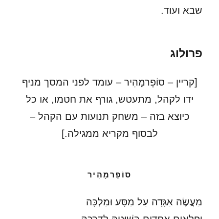
שבא ועוד.
פרולוג
[קריין – סוֹפֵרמָהִיר – עומד לפני המסך מניף
ידו לקהל, מתעטש, גורף את חטמו, או כל
כיוצא בזה – משחק תנועות עם הקהל –
לבסוף מקריא ממגילה.]
סוֹפֵרמָהִיר
מַעֲשֶׂה אַגָּדָה עַל מַסָּע וּמַלְכָּה