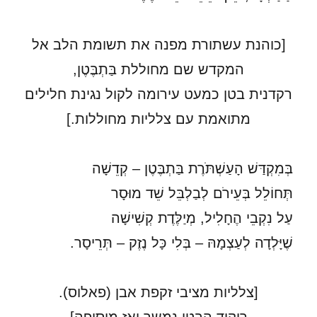
[כוהנת עשתורת מפנה את תשומת הלב אל
המקדש שם מחוללת בַּתְבֶּטֶן,
רקדנית בטן כמעט עירומה לקול נגינת חלילים
מתואמת עם צלליות מחוללות.]
בְּמִקְדַּשׁ הָעַשְׁתֹּרֶת בַּתְבֶּטֶן – קְדֵשָׁה
תְּחוֹלֵל בְּעֵירֹם לְבַלְבֵּל שֵׁד מוּסָר
עַל נִקְבֵי הֶחָלִיל, מְיַלֶּדֶת קְשִׁישָׁה
שֶׁיָּלְדָה לְעַצְמָהּ – בְּלִי כָּל נֶזֶק – תְּרֵיסָר.
[צלליות מציבי זקפת אבן (פאלוס).