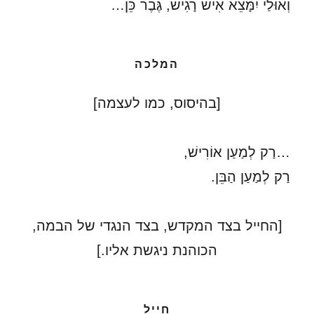
וְאוּלַי יִמָּצֵא אִישׁ רָגִישׁ, גֶּבֶר כֵּן…
המלכה
[בהיסוס, כמו לעצמה]
…רַק לְמַעַן אוֹרִישׁ,
רַק לְמַעַן הַבֵּן.
[החייל בצד המקדש, בצד הנגדי של הבמה,
הכוהנת ניגשת אליו.]
חייל