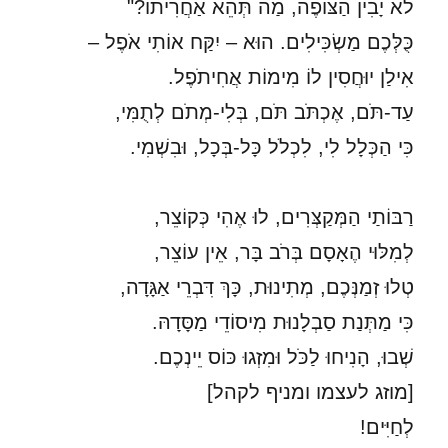
לֹא יָבִין הַצּוֹפֶה, מַה תְּהֵא אַחֲרִיתוֹ?"
כֻּלְּכֶם מַשְׂכִּילִים. הוּא – יִקַּח אוֹתִי אֹפֶל –
אִילַן יוּחֲסִין לוֹ מִימוֹת אֲחִיתֹפֶל.
עַד-תֹּם, אֶכְתֹּב תֹּם, בְּלִי-מְתֹם לְתֻמִּי,
כִּי הַכְּלָל לִי, לִכְלֹל כָּל-בְּכָל, וּבִשְׁמִי.
רַבּוֹתַי הַמְּקַצְּרִים, לוּ אֶהִי כְּקוֹצֵר,
לְמִלּוּי הֶאָסָם בְּרֹב בָּר, אֵין עוֹצֵר,
טְלוּ זְמַנְּכֶם, מְתִינוּת, כָּךְ דִּבְרֵי אַגָּדָה,
כִּי מַתְּנַת סַבְלָנוּת מִיסוֹדֵי מַסָּדָהּ.
שְׁבוּ, הָנִיחוּ לַכֹּל וּמִזְגוּ כּוֹס יֵינְכֶם.
[מוזג לעצמו ומניף לקהל]
לְחַיִּים!