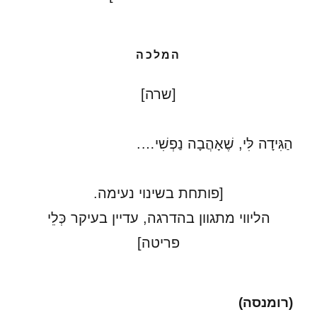
המלכה
[שרה]
הַגִּידָה לִּי, שֶׁאָהֲבָה נַפְשִׁי….
[פותחת בשינוי נעימה.
הליווי מתגוון בהדרגה, עדיין בעיקר כְּלֵי
פריטה]
(רומנסה)