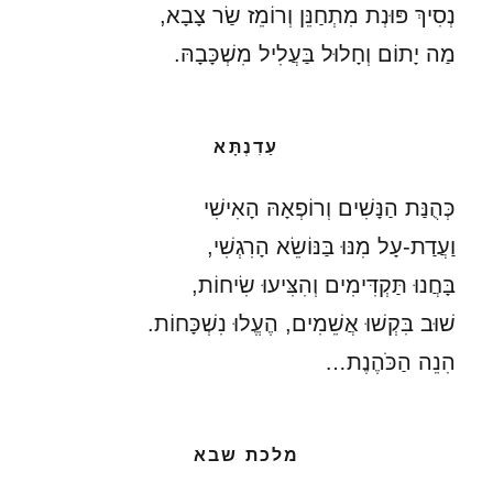
נְסִיךְ פּוּנְת מִתְחַנֵּן וְרוֹמֵז שַׂר צָבָא,
מַה יָתוֹם וְחָלוּל בַּעֲלִיל מִשְׁכָּבָהּ.
עַדִנְתָּא
כְּהֻנַּת הַנָּשִׁים וְרוֹפְאָהּ הָאִישִׁי
וַעֲדַת-עָל מִנּוּ בַּנּוֹשֵׂא הָרִגְשִׁי,
בָּחֲנוּ תַּקְדִּימִים וְהִצִּיעוּ שִׂיחוֹת,
שׁוּב בִּקְשׁוּ אֲשֵׁמִים, הֶעֱלוּ נִשְׁכָּחוֹת.
הִנֵה הַכֹּהֶנֶת…
מלכת שבא