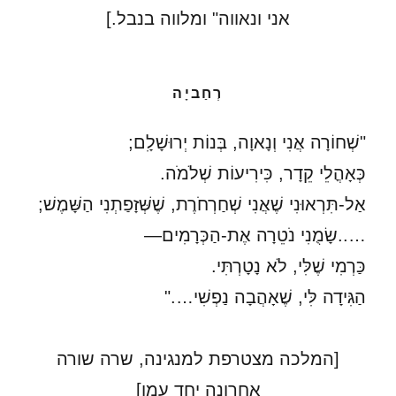
אני ונאווה" ומלווה בנבל.]
רְחַביָה
"שְׁחוֹרָה אֲנִי וְנָאוָה, בְּנוֹת יְרוּשָׁלִָם;
כְּאָהֳלֵי קֵדָר, כִּירִיעוֹת שְׁלֹמֹה.
אַל-תִּרְאוּנִי שֶׁאֲנִי שְׁחַרְחֹרֶת, שֶׁשְּׁזָפַתְנִי הַשָּׁמֶשׁ;
…..שָׂמֻנִי נֹטֵרָה אֶת-הַכְּרָמִים—
כַּרְמִי שֶׁלִּי, לֹא נָטָרְתִּי.
הַגִּידָה לִּי, שֶׁאָהֲבָה נַפְשִׁי…."
[המלכה מצטרפת למנגינה, שרה שורה
אחרונה יחד עמו]