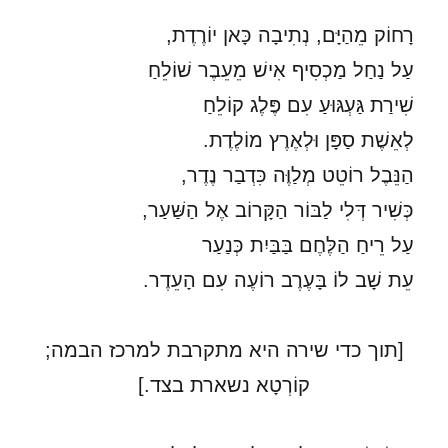
רָחוֹק מֵהַיָּם, נְתִיבָה כָּאן יוֹרֶדֶת,
עַל נַחַל מַכְסִיף אִישׁ מֵעֵבֶר שׁוֹלֵחַ
שִׁירַת גַּעְגּוּעַ עִם פֶּלֶג קוֹלֵחַ
לְאֵשֶׁת סַפָּן וּלְאֶרֶץ מוֹלֶדֶת.
הַנֵּבֶל רוֹטֵט מְלַוֶּה כִּדְבַר נֶדֶר,
כְּשִׁיר דְּלִי לַבּוֹר הַקָּרוֹב אֶל הַשַּׁעַר,
עַל רֵיחַ הַלֶּחֶם בַּבַּיִת כְּנַעַר
עֵת שָׁב לוֹ בָּעֶרֶב רוֹעֶה עִם הָעֵדֶר.
[תוך כדי שירה היא מתקרבת למרכז הבמה;
קוֹרְטָא נשארת בצד.]