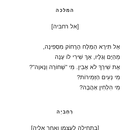
המלכה
[אל רחביה]
אַל תִּירָא הַמַּלָּח הָרָחוֹק מִסְּפִינָה,
מֵהַיָּם וְגַלָּיו, אַךְ שִׁירִי לוֹ עָנָה
אֶת שִׁירְךָ לֹא אָבִין. מִי "שְׁחוֹרָה וְנָאוָה"?
מִי נְעִים הַזְּמִירוֹת?
מִי הִלְחִין אַהֲבָה?
רְחַביָה
[בתחילה לעצמו ואחר אליה]