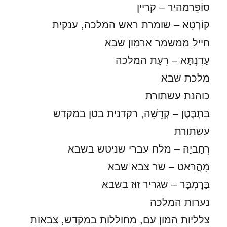
סוֹפֵרמהיר – קריין
קוֹרְטָא – שומרת ראש המלכה, ענקית
חייל ממשמר ארמון שבא
עַדִנְתָּא – רֵעָת המלכה
מלכת שבא
כוהנת עשתורת
בַּתְבֶּטֶן – קְדֵשָׁה, רקדנית בטן במקדש
עשתורת
רְחַביָה – מלח עברי שניטש בשבא
מָהֲרַּאט – שר צבא שבא
בַּרָמְבָּר – שגריר זוּז בשבא
נערות המלכה
צלליות המון עם, מחוללות במקדש, צבאות