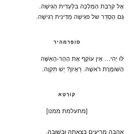
אֶל קִרְבַת הַמַּלְכָּה בִּלְעָדִית הַגִּישָׁה.
גַּם הֶסְדֵּר של פגִּישָׁה מְדִינִית רְגִישָׁה.
סוֹפֵרמהיר
לוּ יְהִי… אֵין עוֹקֵף אֶת הָהָר-הָאִשָּׁה
הַשּׁוֹמֶרֶת רֹאשָׁהּ. רֵאָיוֹן? יֵשׁ תִּקְוָה.
קוֹרְטָא
[מתעלמת ממנו]
אַהֲבָה מְרִיעִים בְּצֵאתָהּ וּבְשׁוּבָהּ,