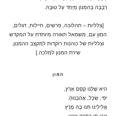
רְבָבָה בְּהִמְנוֹן מְיֻחָד עַל טוּבָהּ.
[צלליות – תהלוכה, פרשים, חיילות, דגלים,
המון עם, משמאל תאורה מיוחדת על המקדש
וצלליות של כוהנות רוקדות למקצב ההמנון.
שירת המנון למלכה.]
המון
הִיא שֶׁלָּנוּ קֶסֶם אֶרֶץ,
יֹפִי, שֵׂכֶל, אֲהַבְנוּהָ.
אֱלִילֵינוּ תְּנוּ בָּהּ מֶרֶץ