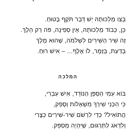
בְּצַו מַלְכוּתָהּ יֵשׁ דְּבַר תֹּקֶף בָּטוּחַ.
כֵּן, כְּבוֹד מַלְכוּתָהּ, אֵין סְפִינָה, פֹּה רַק הֵלֶךְ.
זֶה שִׁיר הַשִּׁירִים לִשְׁלֹמֹה, שֶׁהוּא מֶלֶךְ
בְּדַעַת, בְּזֶמֶר, לוֹ אֶלֶף… – אִישׁ רוּחַ.
המלכה
בּוֹא עִמִי הַסַּפָּן הַנּוֹדֵד, אִישׁ עִבְרִי,
כִּי הִכַּנִי שִׁירְךָ מִשְׁאָלוֹת וְסָפֵק,
הֲתוֹאִיל? כְּדֵי לִרְשֹׁם שִׁיר-שִּׁירִים כְּצֳרִי
וְלִדְאֹג לַתַּרְגּוּם, שֶׁיִּהְיֶה מְסַפֵּק.