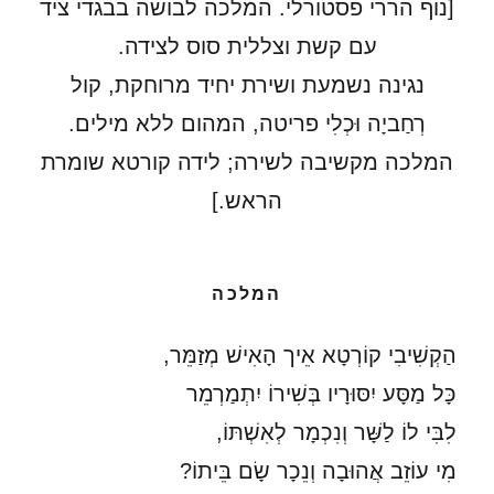
[נוף הררי פסטורלי. המלכה לבושה בבגדי ציד
עם קשת וצללית סוס לצידה.
נגינה נשמעת ושירת יחיד מרוחקת, קול
רְחַביָה וּכְלִי פריטה, המהום ללא מילים.
המלכה מקשיבה לשירה; לידה קורטא שומרת
הראש.]
המלכה
הַקְשִׁיבִי קוֹרְטָא אֵיך הָאִישׁ מְזַמֵּר,
כָּל מַסָּע יִסּוּרָיו בְּשִׁירוֹ יִתְמַרְמֵר
לִבִּי לוֹ לַשָּׁר וְנִכְמָר לְאִשְׁתּוֹ,
מִי עוֹזֵב אֲהוּבָה וְנֵכָר שָׂם בֵּיתוֹ?