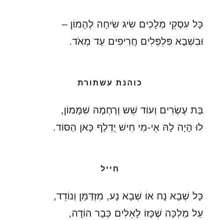
כָּל עִסְקֵי מְלָכִים שִׂיג שִׂיחָה לֶהָמוֹן –
וּבִשְׁבָא פִּלְפְּלִים חֲרִיפִים עַד מְאֹד.
כוהנת עשתורת
בַּת עֶשְׂרִים וְעוֹד שֵׁש וְרַחְמָהּ שִׁמָּמוֹן,
לוּ הָיָה לָהּ אֵי-מִי חִישׁ יֻדְלַף כָּאן הַסּוֹד.
חייל
כָּל שְׁבָא נָח אוֹ שְׁבָא נָע, מִזְדַּמֵּן וְנוֹדֵד,
עַל מַלְכָּה שֶׁכָּזוֹ לָאֵלִים כְּבָר הוֹדָה,