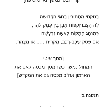
ריקוד הבטן נמשך ואז מוסיפה]
בְּטִקְסֵי מִסְתּוֹרִין בְּחַגֵּי הַקְּדוּשָׁה
לָהּ הֻצְּבוּ זִקְפּוֹת אֶבֶן בֵּין עֵמֶק לְהָר,
כְּמִנְהַג הַמָּקוֹם לְאִשָּׁה נִרְעָשָׁה
אִם פָּסַק שֶׁכֶב-רֶכֶב, מִקְרִית…… אוֹ מֻצְהָר.
[מסך איטי
המחול נמשך כשהמסך מכסה לאט את
הארמון אח"כ מכסה גם את המקדש]
תמונה ב'