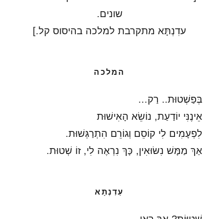
שונים.
עדִנְתָּא מתקרבת למלכה בהיסוס קל.]
המלכה
בְּפַשְׁטוּת.. רַק…
אֵינֶנִּי יוֹדַעַת, נוֹשֵׂא הָאִישׁוּת
לִפְעָמִים לִי קוֹסֵם וְגוֹרֵם הִתְרַגְּשׁוּת.
אַךְ מַמָּשׁ נִשּׂוּאִין, כָּךְ נִרְאֶה לִי, זוֹ שְׁטוּת.
עַדִנְתָּא