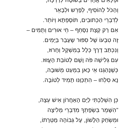
וּפְלָאִים אֲחָדִים בְּשׁוּטָהּ לְדַרְכָּהּ,
וְהַכֹּל לְהוֹסִיף, לְפָרֵש וּלְבָאֵר
לְדִבְרֵי הַכְּתוּבִים, תּוֹסֶפְתָּא וְיוֹתֵר.
אִם רַק קְצָת נִסָּחֵף – חֵי אוּרִים וְתֻמִּים –
זֶה טִבְעוֹ שֶׁל סִפּוּר שֶעָבַר בַּיָּמִים.
וְנִכְתַּב דֶרֶךְ כְּלָל בְּמִשְׁקָל וְחָרוּז,
עִם גְּלִישָׁה פֹּה וָשָׁם לְטוֹבַת הָעֱזוּז.
כְּשֶׁנָּהַגְנוּ אֵי כָּאן בִּמְעַט מְשׁוּבָה,
נָא סִלְחוּ – הִתְכַּוַּנּוּ תָמִיד לְטוֹבָה.
כֵּן הִשְׁלַכְתִּי לַיָּם הָאַחֲרוֹן אִישׁ עֵצָה,
"הִשָּׁמֵר בִּשְׂפָתְךָ מִדִּבְרֵי מְלִיצָה
וּמִשְׂחַק הַלָּשׁוֹן, עָל גְּבוֹהָה מַטְּרָתוֹ,