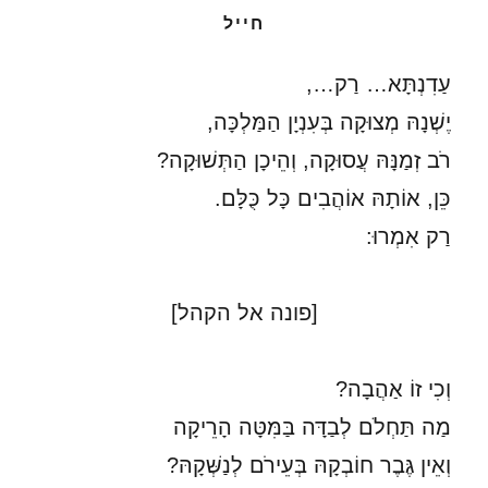
חייל
עַדִנְתָּא… רַק…,
יֶשְׁנָהּ מְצוּקָה בְּעִנְיָן הַמַּלְכָּה,
רֹב זְמַנָּהּ עֲסוּקָה, וְהֵיכָן הַתְּשׁוּקָה?
כֵּן, אוֹתָהּ אוֹהֲבִים כָּל כֻּלָּם.
רַק אִמְרוּ:
[פונה אל הקהל]
וְכִי זוֹ אַהֲבָה?
מַה תַּחְלֹם לְבַדָּה בַּמִּטָּה הָרֵיקָה
וְאֵין גֶּבֶר חוֹבְקָהּ בְּעֵירֹם לְנַשְּׁקָהּ?