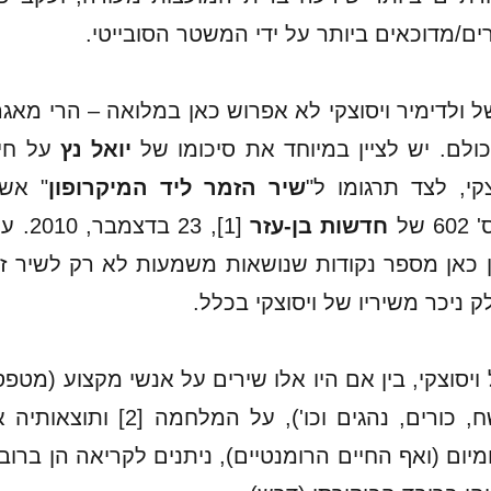
ים/מדוכאים ביותר על ידי המשטר הסובייטי.
ל ולדימיר ויסוצקי לא אפרוש כאן במלואה – הרי מאגר
ולם. יש לציין במיוחד את סיכומו של
יואל נץ
על חיי
צקי, לצד תרגומו ל"
שיר הזמר ליד המיקרופון
" אש
 של
חדשות בן-עזר
[1], 23 בדצמבר, 0
ן כאן מספר נקודות שנושאות משמעות לא רק לשיר ז
 ניכר משיריו של ויסוצקי בכלל.
ויסוצקי, בין אם היו אלו שירים על אנשי מקצוע (מטפס
הרים, שחקני שח, כורים, נהגים וכו'), על המלחמה [2] ותוצאו
ומיום (ואף החיים הרומנטיים), ניתנים לקריאה הן ברוב