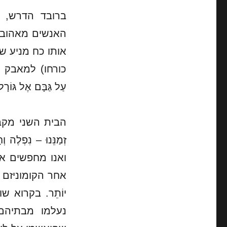
ברובד הדרש, 
האנשים מאהובות
אותו כח מניע ש
כורחו) למאבק הקו
עַל גַּבָּם אֶל גּוֹרָ
הבית השני מקבל
זְמַנֵּנוּ – נִפְלֶה
ואנו מחפשים א
אחר הקומוניזם ואחר
יוֹתֵר. בקרוא 
נעלמו מבתיהם 