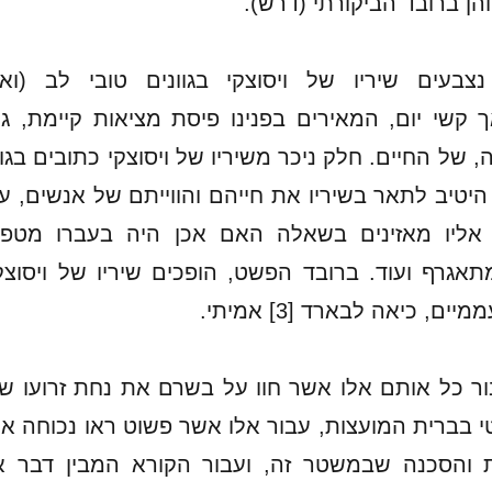
והן ברובד הביקורתי (דרש).
בעים שיריו של ויסוצקי בגוונים טובי לב (וא
ך קשי יום, המאירים בפנינו פיסת מציאות קיימת, ג
 של החיים. חלק ניכר משיריו של ויסוצקי כתובים בגו
 היטיב לתאר בשיריו את חייהם והווייתם של אנשים, ע
אליו מאזינים בשאלה האם אכן היה בעברו מטפ
מתאגרף ועוד. ברובד הפשט, הופכים שיריו של ויסוצק
ם, כיאה לבארד [3] אמיתי.
ר כל אותם אלו אשר חוו על בשרם את נחת זרועו ש
 בברית המועצות, עבור אלו אשר פשוט ראו נכוחה א
ות והסכנה שבמשטר זה, ועבור הקורא המבין דבר א