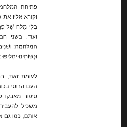
פתיחת המלחמה: 
וקורא אליו את כל 
בְּלִי מִלָּה שֶׁל פּ
ועוד. בשני ה
המלחמה: וְשָׁנִים נ
וּנְשׁוֹתֵינוּ יַחְלִיפו
לעומת זאת, בר
העם הרוסי בכוב
סיפור מאבקו ש
משכיל להעביר 
אותם, כמו גם א