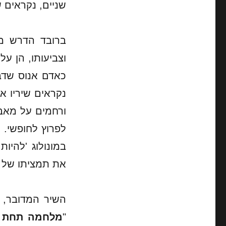
שניים, נקראים ש
ברובד הדרש מצ
וצביעותו, הן ע
כאדם אנוס שדבר
נקראים שיריו א
ורחמים על מאבק
לפרוץ לחופשי. 
במונולוג 'להיו
את תמציתו של או
השיר המדובר, "
"
מלחמה תחת ה