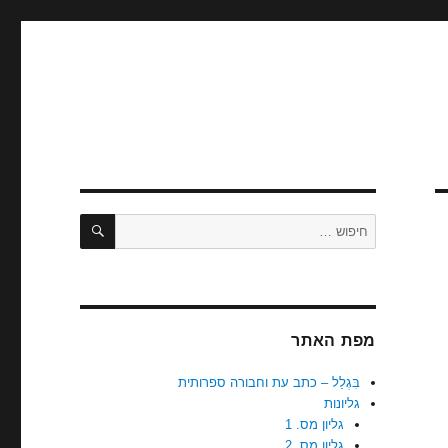
בִּגְלַל
כתב עת
וחבורה
ספרותית
חיפוש
חפש:
מפת האתר
בִּגְלַל – כתב עת וחבורה ספרותית
גליונות
גליון מס. 1
גליון מס. 2