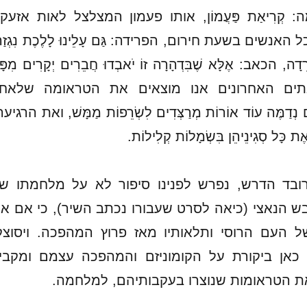
קְרִיאַת פַּעֲמוֹן, אותו פעמון המצלצל לאות אזעק
האנשים בשעת חירום, הפרידה: גַּם עָלֵינוּ לָלֶכֶת נִגְזַר
ְרֵדָה, הכאב: אֶלָּא שֶׁבִּדְהָרָה זוֹ יֹאבְדוּ חֲבֵרִים יְקָרִים מִפָּ
בתים האחרונים אנו מוצאים את הטראומה שלאח
ְדַמֶּה עוֹד אוֹרוֹת מְרַצְּדִים לִשְׂרֵפוֹת מַמָּשׁ, ואת הרגיעה
ּ אֶת כָּל סְגִינֵיהֵן בִּשְׂמָלוֹת קְלִילוֹת.
ובד הדרש, נפרש לפנינו סיפור לא על מלחמתו ש
ש הנאצי (כיאה לסרט שעבורו נכתב השיר), כי אם א
ל העם הרוסי ותלאותיו מאז פרוץ המהפכה. ויסוצק
כאן ביקורת על הקומוניזם והמהפכה עצמם ומקבי
ת הטראומות שנוצרו בעקבותיהם, למלחמה.