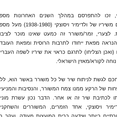
, זכו להתפרסם במהלך השנים האחרונות מספ
תרגומים עבריים משיריו של ולדימיר ויסוצקי (1938-1980) מע
. לצערי, זמר/משורר זה כמעט שאינו מוכר לציבו
הנראה מפאת ייחודו לתרבות הרוסית ומפאת העובד
(ואכן הצליחו) לתרגם כראוי את שיריו לשפה העברי
וחה לקורא/מאזין הישראלי.
חכם לגשת לניתוח שיר של כל משורר באשר הוא, לל
ות של הרקע ממנו צמח המשורר, והנסיבות והמניעי
ו לכתיבת שיר זה או אחר. הדבר נכון עשרת מוני
ימיר ויסוצקי, אחד הזמרים, המשוררים והשחקני
רתיים ביותר שידעה ברית המועצות מעודה, ועקב כ