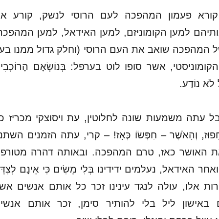
קורא פעמון המהפכה לעם הרוסי לנשק, קורע א
יהם למען הקומוניזם, למען האידאל, למען המהפכה
ל המהפכה שואב את העם הרוסי (וחלק גדול ממנו בע
מוניסטי, אשר סופו לוט בערפל: בְּנוֹשְׂאָם הָרוֹכְבִי
ל לֹא נוֹדַע.
 עתה משמעות שונה לחלוטין, עת ויסוצקי מכריז כי
 וְחָפוּז, וְהָאֹשֶׁר – חַפְּשׂוֹ כְּאָז! – קרי, עתה הזמנים השתנו
ת האושר כאז, טרם המהפכה. ובאותה דהרה מטורפ
 האידאל, נעלמים ידידינו בְּלִי מֵשִׂים כִּי אֵינָם לְצִדֵּנו
שורות אלו, עולה לנגד עינינו זכר כל אותם אנשים אש
באישון ליל בלי להותיר סימן, זכר אותם אנשי