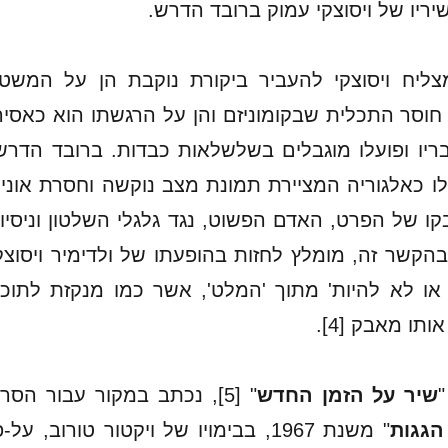
יריו של ויסוצקי עמוק ברובד הדרש.
ליח ויסוצקי להעביר ביקורת נוקבת הן על המשט
ל חוסר התכלית שבקומוניזם והן על הרגשתו הוא כאסיר
יו ופועלו מוגבלים בשלשלאות כבדות. ברובד הדרש
לו כאלגוריה המציירת תמונת מצב נוקשה וחסרת אוני
ו של הפרט, האדם הפשוט, נגד גלגלי השלטון וניסיונ
בהקשר זה, מומלץ לחזות בהופעתו של ולדימיר ויסוצק
ת או לא להיות' מתוך 'המלט', אשר כמו מנקזת לתוכ
תו מאבק [4].
שיר על הזמן החדש
" [5], נכתב במקור עבור הסר
גגות
" משנת 1967, בבימויו של ויקטור טורוב, על-פ