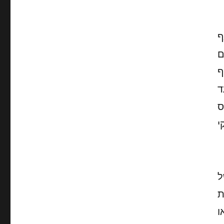
ף
ם
ף
ד
ס
י
ל
ת
ו