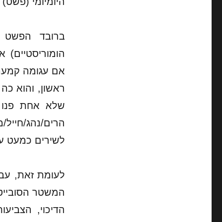
היומיומי (פשט) 
ברובד הפשט נצ
הומוריסטיים) א
אם עגומה קמעה,
ראשון, והוא כה
שלא אחת פנו 
הרים/נהג/חייל/
לשירים כמעט עממיי
לעומת זאת, עבו
המשטר הסובייטי
הדיכוי, הצביע