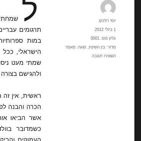
ל
שמחתי
מחבר
יוסי רוז'נקו
פורסם
1 ביולי 2012
בתאריך
קטגוריות
גליון מס. 0001
במות ספרותיות
תגיות
מדור: בין השיטין
,
סוגה: מאמר
הישראלי, ככל 
עבור
השאירו תגובה
שמתי מעט ניסו 
הזמן
החדש
ולהגישם בצורה נ
של
ולדימיר
ויסוצקי
ראשית, אין זה 
(סיפורו
של
הכרה והבנה לפח
שיר
אחד)
אשר הביאו אות
כשמדובר בוולד
העמוקים והביקו