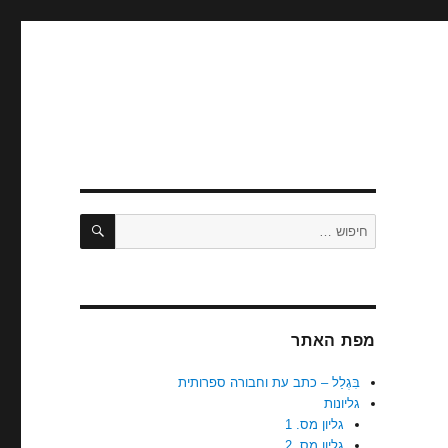
בִּגְלַל
כתב עת
וחבורה
ספרותית
חיפוש
חפש:
מפת האתר
בִּגְלַל – כתב עת וחבורה ספרותית
גליונות
גליון מס. 1
גליון מס. 2