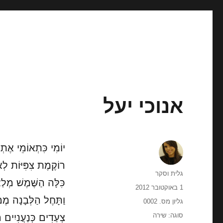
אנוכי יעל
יוֹמִי כִּתְאוֹמֵי אֶתְ
רוֹקֶמֶת צִפִּיּוֹת לְאִי
מחבר
גלית וסקר
כִּלָּה הַשֶּׁמֶשׁ מְלַא
פורסם
1 באוקטובר 2012
בתאריך
וַתָּחֶל הַלְּבָנָה מֶמ
קטגוריות
גליון מס. 0002
תגיות
סוגה: שירה
צְעַדִים כְּנַעֲנִיִים ה