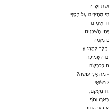
ֹשֶׁת וּשְׁרִיר
תִי מְחַזְּרִים עַל הַסַּף
חַד אֵימִים
ְתֵי הַשְּׁכֵנִים
ֹם מְזִמָּה
 חָלָב לְמַרְגּוֹעַ
חֹם הַשְּׂמִיכָה
ָם כְּכִבְשָׂה
 – מָה אֲנִי עוֹשָׂה?
נִשּׂוּאַי
ּוֹ מְעֻקָּם,
בְּאֹרֶז וְתֹף
ּא רֵעִי הַטּוֹב