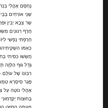
נֶחְסָּם אָהֳלִי בִּנְח
שְׁנֵי אוֹרְחִים בְּבֵי
שַׂר צְבָא יָבִין וּפַ
חֶרֶף רִנּוּנִים מִשִּׂפ
חֵרַפְתִּי נַפְשִׁי לִיז
כְּאִמּוֹ הִשְׁקִיתִיהוּ
חֲשַׁשׁוֹ כִּסִּיתִי בְּ
גְּדָל גּוּף הַלָּזֶה תּ
רִבּוֹנוֹ שֶׁל עוֹלָם
פֶּגֶר סִיסְרָא טִמֵּא 
אָהֳלִי נוֹטֶה עַל צִד
בָּחוּצוֹת יְקַדְּמוּנִי 
מֵעַתָּה הַסִּיּוּט הו