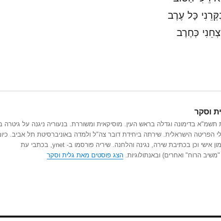
ַקְּרֵנִי כָּל עֶרֶב
צְחֵנִי כְּחֶרֶב
ת וסקר
 תשמ"א בדימונה וגדלה בראש העין. מוסיקאית ומשוררת. בנעוריה ניגנה על גיטרה ב
י הפריטה הישראלית. שירתה ביחידת דובר צה"ל ולמדה באוניברסיטת תל אביב. כיום
עוסקת באימון אישי וכן בכתיבת שירה, נגינה והלחנה. שיריה פורסמו ב- ynet, בכתבי עת
 "משיב הרוח" ואחרים) ובאנתולוגיות.
הצג פוסטים מאת גלית וסקר