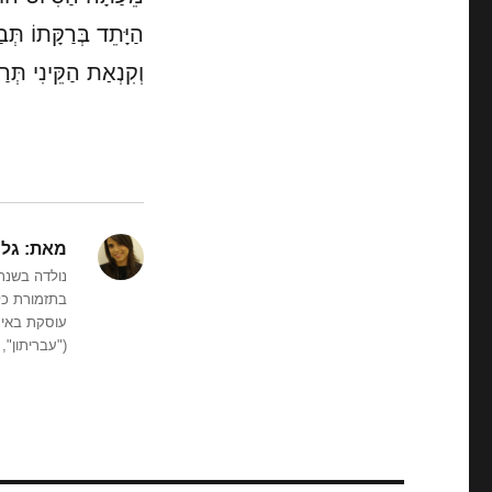
הַיָּתֵד בְּרַקָּתוֹ תְּב
וְקִנְאַת הַקֵּינִי תְּרַ
מאת:
גלי
נולדה בשנת
בתזמורת כל
("עבריתון",