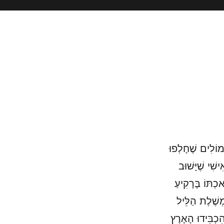
מוֹלִים שֶׁחָלְפוּ
שִׁי שֶׁיָּשׁוּב
כְתּוֹ בָּרָקִיעַ
ְשֶׁלֶת הַלֵּיל
ִכְבִּידוּ הָאָרֶץ