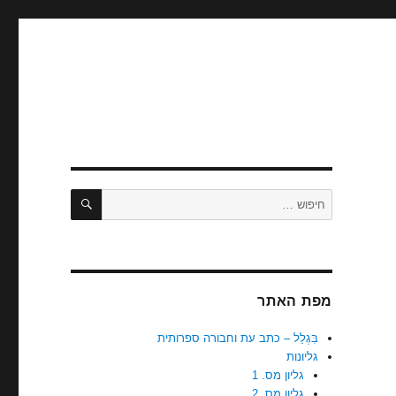
בִּגְלַל
כתב עת
וחבורה
ספרותית
חיפוש
חפש:
מפת האתר
בִּגְלַל – כתב עת וחבורה ספרותית
גליונות
גליון מס. 1
גליון מס. 2