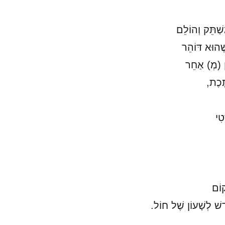
שַׁתֵּק וְהוֹלֵם
ׁהוּא דּוֹהֵר
ן (מְ) אַחֵר
ֶּכֶת,
טִי
קוֹם
ֶשׁ לְשָׁעוֹן שֶׁל חוֹל.