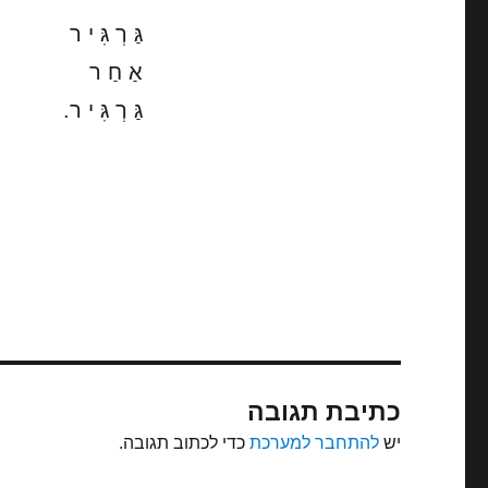
גַּ רְ גִּ י ר
אַ חַ ר
גַּ רְ גִּ י ר.
כתיבת תגובה
יש
להתחבר למערכת
כדי לכתוב תגובה.