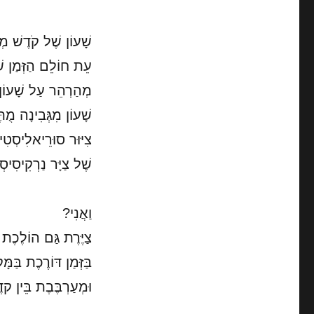
שָׁעוֹן שֶׁל קֹדֶשׁ מְ
עֵת חוֹלֵם הַזְּמַן שֶ
מְהַרְהֵר עַל שָׁעוֹ
שָׁעוֹן מִגְּבִינָה מֻת
צִיּוּר סוּרֵיאלִיסְטִי
שֶׁל צַיָּר נַרְקִיסִיסְ
וַאֲנִי?
צַיֶּרֶת גַּם הוֹלֶכֶת
בַּזְּמַן דּוֹרֶכֶת בַּמָּ
וּמְעַרְבֶּבֶת בֵּין קד