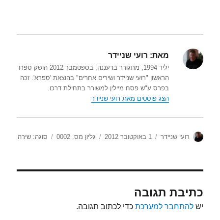
מאת:
רועי שניידר
יליד 1994, מתגורר ברעננה. בספטמבר 2012 הושק ספרו
הראשון "רועי שניידר ושירים אחרים" בהוצאת 'ספרא'. זכה
בפרס ע"ש פסח מיילין למשורר בתחילת דרכו.
הצג פוסטים מאת רועי שניידר
מחבר
פורסם
קטגוריות
תגיות
רועי שניידר
1 באוקטובר 2012
גליון מס. 0002
סוגה: שירה
בתאריך
כתיבת תגובה
יש
להתחבר למערכת
כדי לכתוב תגובה.